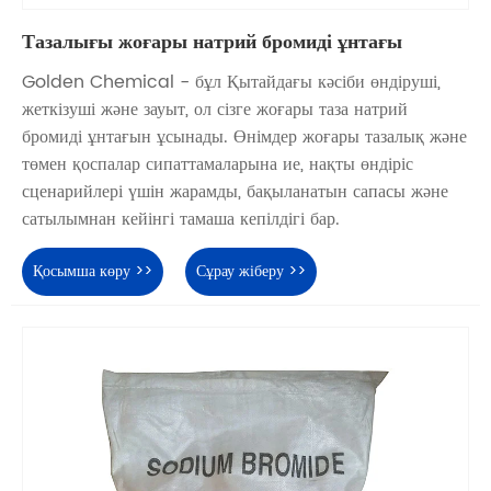
Тазалығы жоғары натрий бромиді ұнтағы
Golden Chemical - бұл Қытайдағы кәсіби өндіруші,
жеткізуші және зауыт, ол сізге жоғары таза натрий
бромиді ұнтағын ұсынады. Өнімдер жоғары тазалық және
төмен қоспалар сипаттамаларына ие, нақты өндіріс
сценарийлері үшін жарамды, бақыланатын сапасы және
сатылымнан кейінгі тамаша кепілдігі бар.
Қосымша көру >>
Сұрау жіберу >>