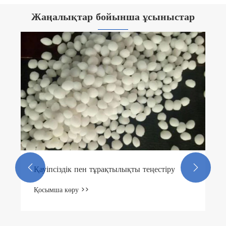
Жаңалықтар бойынша ұсыныстар
Кальций хлориді үлпектері дегеніміз не?
Қосымша көру >>

