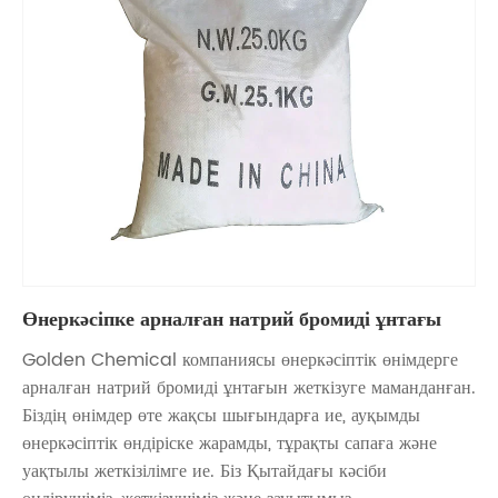
Өнеркәсіпке арналған натрий бромиді ұнтағы
Golden Chemical компаниясы өнеркәсіптік өнімдерге
арналған натрий бромиді ұнтағын жеткізуге маманданған.
Біздің өнімдер өте жақсы шығындарға ие, ауқымды
өнеркәсіптік өндіріске жарамды, тұрақты сапаға және
уақтылы жеткізілімге ие. Біз Қытайдағы кәсіби