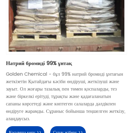
Натрий бромиді 99% ұнтақ
Golden Chemical - бұл 99% натрий бромиді ұнтағын
жеткізетін Қытайдағы кәсіби өндіруші, жеткізуші және
зауыт. Ол жоғары тазалық пен төмен қоспаларды, тез
және біркелкі ерітуді, тұрақты және қадағаланатын
сапаны көрсетеді және көптеген салаларда дәлдікпен
өндіруге жарамды. Сұраныс бойынша теңшелген жеткізу,
алаңдаусыз.
Қосымша көру >>
Сұрау жіберу >>