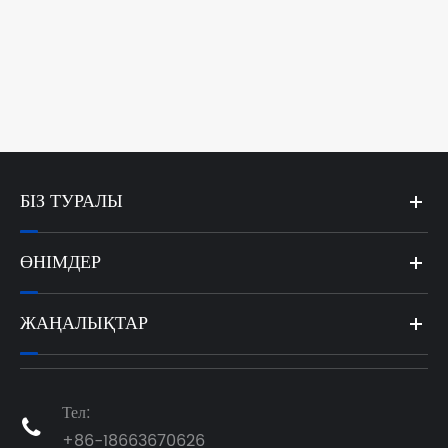
БІЗ ТУРАЛЫ
ӨНІМДЕР
ЖАҢАЛЫҚТАР
Тел:

+86-18663670626