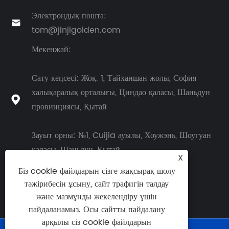
Электрондық пошта:

tom@jinjigolden.com
Мекенжай:
Сату кеңсесі: Жоқ. 1, Тайханшан жолы, София
халықаралық орталығы, Циндао қаласы, Шаньдун

провинциясы, Қытай
Зауыт орны: №1, Cuijia ауылы, Хоужэнь, Шоугуан
қаласы, Шаньдун, Қытай
X
Біз cookie файлдарын сізге жақсырақ шолу
тәжірибесін ұсыну, сайт трафигін талдау
және мазмұнды жекелендіру үшін
пайдаланамыз. Осы сайтты пайдалану
арқылы сіз cookie файлдарын