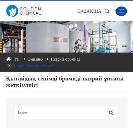
ҚАЗАҚША


Үй
Өнімдер
Натрий бромиді
Натрий бромиді ұнтағы
Қытайдың сенімді бромиді натрий ұнтағы
жеткізушісі