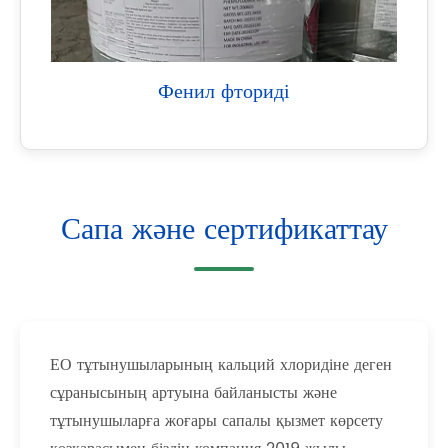
Фенил фториді
Сапа және сертификаттау
ЕО тұтынушыларының кальций хлоридіне деген
сұранысының артуына байланысты және
тұтынушыларға жоғары сапалы қызмет көрсету