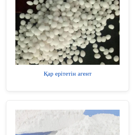
Қар ерітетін агент