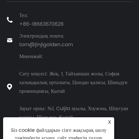
Тел:

+86-18663670626
Электрондық пошта:

tom@jinjigolden.com
Мекенжай:
Сату кеңсесі: Жоқ. 1, Тайханшан жолы, София
халықаралық орталығы, Циндао қаласы, Шаньдун

провинциясы, Қытай
Зауыт орны: №1, Cuijia ауылы, Хоужэнь, Шоугуан
қаласы, Шаньдун, Қытай
X
Біз cookie файлдарын сізге жақсырақ шолу
тәжірибесін ұсыну, сайт трафигін талдау