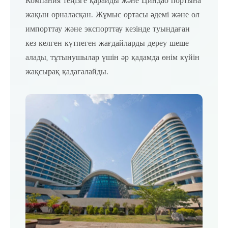
Компания теңізге қарайды және Циндао портына
жақын орналасқан. Жұмыс ортасы әдемі және ол
импорттау және экспорттау кезінде туындаған
кез келген күтпеген жағдайларды дереу шеше
алады, тұтынушылар үшін әр қадамда өнім күйін
жақсырақ қадағалайды.