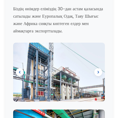
Біздің өнімдер еліміздің 30-дан астам қаласында
сатылады және Еуропалық Одақ, Таяу Шығыс
және Африка сияқты көптеген елдер мен
аймақтарға экспортталады.