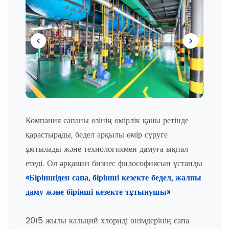
Компания сапаны өзінің өмірлік қаны ретінде
қарастырады, бедел арқылы өмір сүруге
ұмтылады және технологиямен дамуға ықпал
етеді. Ол әрқашан бизнес философиясын ұстанды
«Біріншіден сапа, бірінші кезекте бедел, жалпы
даму және бірінші кезекте тұтынушы»
2015 жылы кальций хлориді өнімдерінің сапа