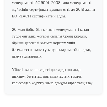
менеджменті ISO9001-2008 сапа менеджменті
жүйесінің сертификаттауынан өтті, ал 2019 жылы
ЕО REACH сертификатын алды.
20 жыл бойы біз ғылыми менеджментті қатаң
түрде енгіздік, жоғары сапалы бренд құрдық,
бірінші дәрежелі қызмет көрсету үшін
бәсекелестік және тұтынушыларымызбен ортақ
дамуға ұмтылдық.
Үйдегі және шетелдегі достарды қонаққа
шақыру, бағыттау, ынтымақтастық туралы
келіссөздер жүргізу және дамуды бірге талқылау.