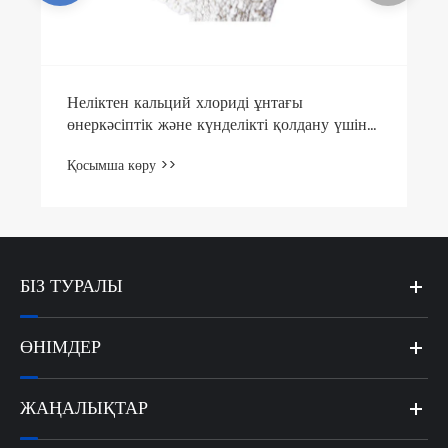
Неліктен кальций хлориді ұнтағы
өнеркәсіптік және күнделікті қолдану үшін
маңызды?
Қосымша көру >>
БІЗ ТУРАЛЫ
ӨНІМДЕР
ЖАҢАЛЫҚТАР