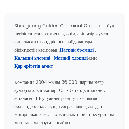
Shouguang Golden Chemical Co., Ltd. - бұл
негізінен теңіз химиялық өнімдерін әзірлеумен
айналысатын өндіріс пен пайдалануды
біріктіретін кәсіпорын.
Натрий бромиді
,
Кальций хлориді
,
Магний хлориді
және
Қар ерітетін агент
.
Компания 2004 жылы 36 000 шаршы метр
аумақты алып жатыр. Ол «Қытайдың көкөніс
астанасы» Шоугуанның солтүстік-шығыс
бөлігінде орналасқан, географиялық жағдайы
жоғары және тұзды химиялық табиғи ресурстары
мол, тасымалдауға ыңғайлы.