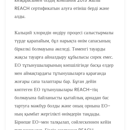
көзқарасымен біздің компания 2019 жылы
REACH сертификатын алуға өтініш берді және
алды.
Кальций хлоридін өндіру процесі салыстырмалы
түрде қарапайым, бұл нарықта өнім сапасының
біркелкі болмауына әкеледі. Төменгі тауарды
жақсы тауарға айналдыру құбылысы сирек емес.
ЕО тұтынушыларының көпшілігінде басқа елдер
мен аймақтардағы тұтынушыларға қарағанда
жоғары сапа талаптары бар. Бұған дейін
көптеген ЕО тұтынушылары REACH-тің
болмауына байланысты қытайлық арнадан бас
тартуға мәжбүр болды және оның орнына ЕО-
ның қымбат жергілікті өнімдерін таңдады.
Бірнеше ЕО-мен талқылап, сөйлескеннен кейін