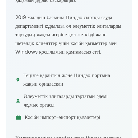
қадамын дұрыс басқарыңыз.
2019 жылдың басында Циндао сыртқы сауда
департаменті құрылды, ол әлеуметтік элиталарды
тартудың жақсы әсеріне қол жеткізді және
шетелдік клиенттер үшін кәсіби қызметтер мен
Windows қосылымын қамтамасыз етті.
Теңізге қарайтын және Циндао портына
жақын орналасқан
Әлеуметтік элиталарды тартатын әдемі
жұмыс ортасы
Кәсіби импорт-экспорт қызметтері