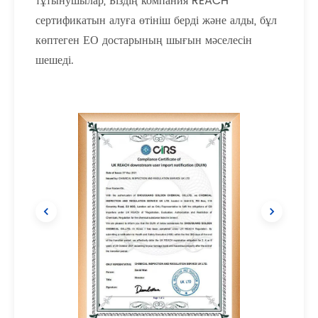
тұтынушылар, Біздің компания REACH
сертификатын алуға өтініш берді және алды, бұл
көптеген ЕО достарының шығын мәселесін
шешеді.