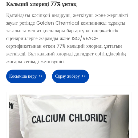
Кальций хлориді 77% ұнтақ
Қытайдағы кәсіпқой өндіруші, жеткізуші және жергілікті
зауыт ретінде Golden Chemical компаниясы тұрақты
тазалығы мен аз қоспалары бар әртүрлі өнеркәсіптік
сценарийлерге жарамды және ISO/REACH
сертификатынан өткен 77% кальций хлориді ұнтағын
жеткізеді. Бұл кальций хлориді дигидрат ерітінділерінің
жоғары сенімді жеткізушісі.
Қосымша көру >>
Сұрау жіберу >>