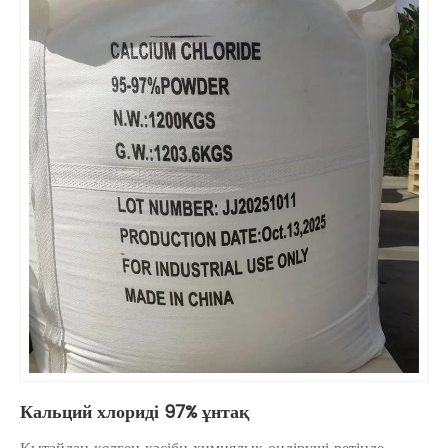
Кальций хлориді 97% ұнтақ