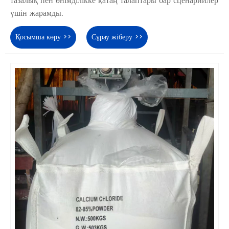
тазалық пен өнімділікке қатаң талаптары бар сценарийлер
үшін жарамды.
Қосымша көру >>
Сұрау жіберу >>