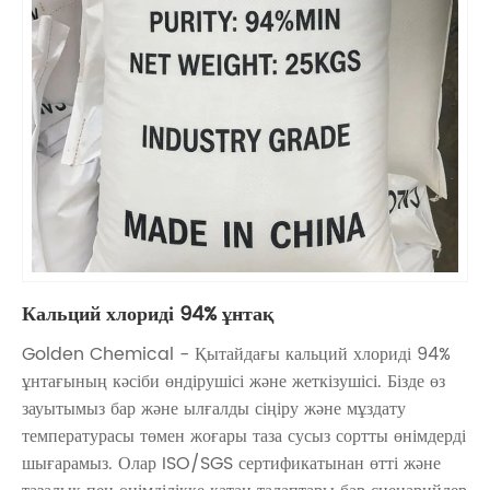
Кальций хлориді 94% ұнтақ
Golden Chemical - Қытайдағы кальций хлориді 94%
ұнтағының кәсіби өндірушісі және жеткізушісі. Бізде өз
зауытымыз бар және ылғалды сіңіру және мұздату
температурасы төмен жоғары таза сусыз сортты өнімдерді
шығарамыз. Олар ISO/SGS сертификатынан өтті және