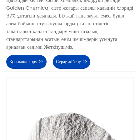
Қытайдан келген кәсіби химиялық өндіруші ретінде
Golden Chemical сізге жоғары сапалы кальций хлориді
97% ұнтағын ұсынады. Біз жай ғана зауыт емес, бүкіл
әлем бойынша тұтынушылардың талап етілетін
талаптарын қанағаттандыру үшін тазалық
стандарттарынан асатын өнім шешімдерін ұсынуға
арналған сенімді Жеткізушіміз.
Қосымша көру >>
Сұрау жіберу >>