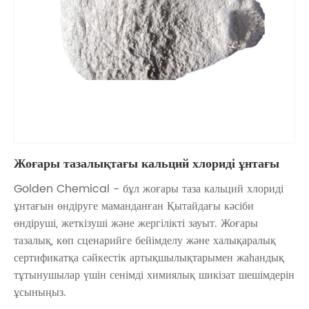
Жоғары тазалықтағы кальций хлориді ұнтағы
Golden Chemical - бұл жоғары таза кальций хлориді
ұнтағын өндіруге маманданған Қытайдағы кәсіби
өндіруші, жеткізуші және жергілікті зауыт. Жоғары
тазалық, көп сценарийге бейімделу және халықаралық
сертификатқа сәйкестік артықшылықтарымен жаһандық
тұтынушылар үшін сенімді химиялық шикізат шешімдерін
ұсыныңыз.