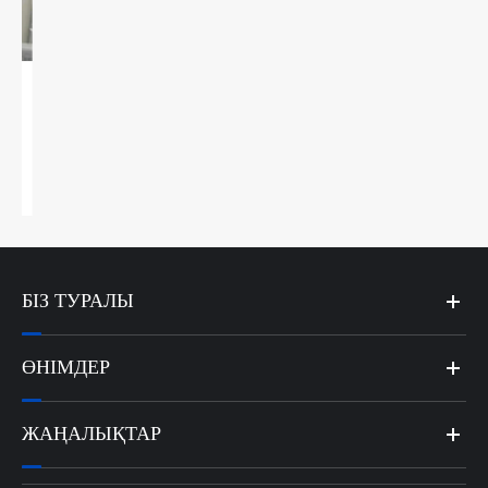
Магний хлориді ұнтағы өнеркәсіпте қалай
қолданылады?
Қосымша көру >>
БІЗ ТУРАЛЫ
ӨНІМДЕР
ЖАҢАЛЫҚТАР