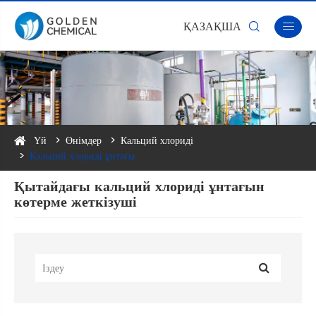
ҚАЗАҚША


Үй
Өнімдер
Кальций хлориді
Кальций хлориді ұнтағы
Қытайдағы кальций хлориді ұнтағын
көтерме жеткізуші