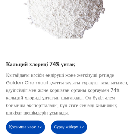
Кальций хлориді 74% ұнтақ
Қытайдағы кәсіби өндіруші және жеткізуші ретінде
Golden Chemical қуатты зауыты тұрақты тазалығымен,
қауіпсіздігімен және қоршаған ортаны қорғаумен 74%
кальций хлориді ұнтағын шығарады. Ол бүкіл әлем
бойынша экспортталады, бұл сізге сенімді химиялық
шикізат шешімдерін ұсынады.
Қосымша көру >>
Сұрау жіберу >>