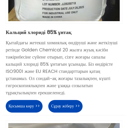
Кальций хлориді 85% ұнтақ
Қытайдағы жетекші химиялық өндіруші және жеткізуші
ретінде Golden Chemical 20 жылға жуық кәсіби
тәжірибесіне сүйене отырып, сізге жоғары сапалы
кальций хлориді 85% ұнтағын ұсынады. Біз өндірісте
ISO9001 және EU REACH стандарттарын қатаң
ұстанамыз. Ол сондай-ақ жоғары тазалықпен, күшті
гигроскопиялықпен және ұзаққа созылатын
тұрақтылықпен ерекшеленеді.
Қосымша көру >>
Сұрау жіберу >>