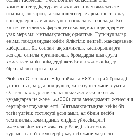
болып табылады. Электроника саласында оны
компоненттердің тұрақты жұмысын қамтамасыз ете
отырып, электронды компоненттерге арналған тазалау
ерітінділерін дайындау үшін пайдалануға болады. Біз
көптеген отандық фармацевтикалық кәсіпорындармен
ұзақ мерзімді ынтымақтастық орнаттық. Тұтынушылар
өнімді пайдаланудан кейін біліктілік деңгейі жақсарғанын
хабарлады. Біз сондай-ақ химиялық кәсіпорындарға
жоғары сапалы органикалық бромдарды шығаруға
көмектесу үшін өнімдерді жеткіземіз және өнімдер
біркелкі экспортталады.
Golden Chemical - Қытайдағы 99% натрий бромиді
ұнтағының заңды өндірушісі, жеткізушісі және зауыты.
Ол толық өндірістік біліктілікке және экспорттық
құқықтарға ие және ISO9001 сапа менеджменті жүйесінің
сертификаттауынан өтті. Ынтымақтастықтан кейін біз
тегін үлгілік тестілеуді ұсынамыз, ал біздің кәсіби
техникалық командамыз өндіріс үйлесімділігі
мәселелеріне жеке жауаптар береді. Логистика
тұрғысынан біз жүктердің қауіпсіз және уақтылы