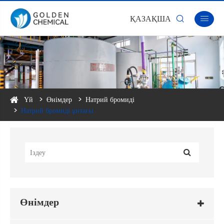
ҚАЗАҚША


Үй
Өнімдер
Натрий бромиді
Натрий бромиді ұнтағы
Өнімдер