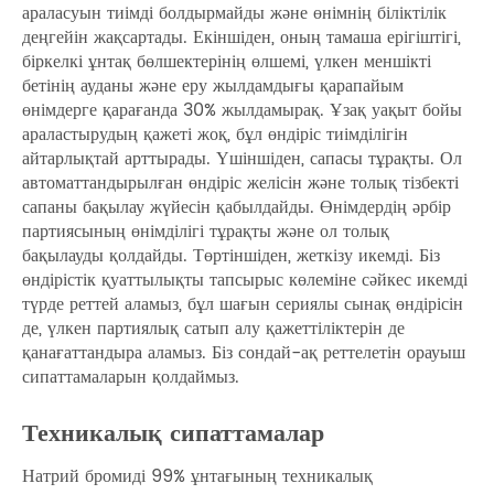
араласуын тиімді болдырмайды және өнімнің біліктілік
деңгейін жақсартады. Екіншіден, оның тамаша ерігіштігі,
біркелкі ұнтақ бөлшектерінің өлшемі, үлкен меншікті
бетінің ауданы және еру жылдамдығы қарапайым
өнімдерге қарағанда 30% жылдамырақ. Ұзақ уақыт бойы
араластырудың қажеті жоқ, бұл өндіріс тиімділігін
айтарлықтай арттырады. Үшіншіден, сапасы тұрақты. Ол
автоматтандырылған өндіріс желісін және толық тізбекті
сапаны бақылау жүйесін қабылдайды. Өнімдердің әрбір
партиясының өнімділігі тұрақты және ол толық
бақылауды қолдайды. Төртіншіден, жеткізу икемді. Біз
өндірістік қуаттылықты тапсырыс көлеміне сәйкес икемді
түрде реттей аламыз, бұл шағын сериялы сынақ өндірісін
де, үлкен партиялық сатып алу қажеттіліктерін де
қанағаттандыра аламыз. Біз сондай-ақ реттелетін орауыш
сипаттамаларын қолдаймыз.
Техникалық сипаттамалар
Натрий бромиді 99% ұнтағының техникалық