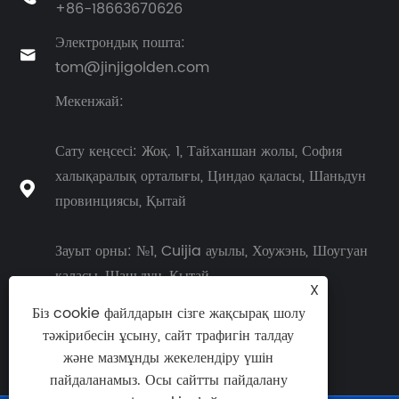
+86-18663670626
Электрондық пошта:

tom@jinjigolden.com
Мекенжай:
Сату кеңсесі: Жоқ. 1, Тайханшан жолы, София
халықаралық орталығы, Циндао қаласы, Шаньдун

провинциясы, Қытай
Зауыт орны: №1, Cuijia ауылы, Хоужэнь, Шоугуан
қаласы, Шаньдун, Қытай
X
Біз cookie файлдарын сізге жақсырақ шолу
тәжірибесін ұсыну, сайт трафигін талдау
және мазмұнды жекелендіру үшін
пайдаланамыз. Осы сайтты пайдалану