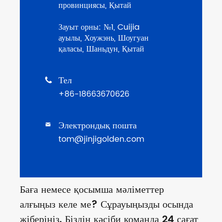
провинциясы, Қытай
Зауыт орны: №1, Cuijia
ауылы, Хоужэнь, Шоугуан
қаласы, Шаньдун, Қытай
Тел

+86-18663670626
Электрондық пошта

tom@jinjigolden.com
Баға немесе қосымша мәліметтер
алғыңыз келе ме? Сұрауыңызды осында
жіберіңіз. Біздің кәсіби команда 24 сағат