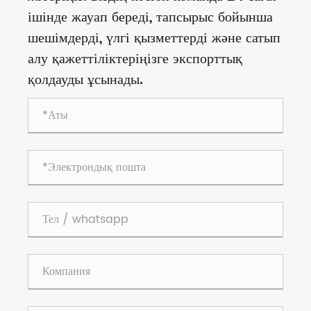
ішінде жауап береді, тапсырыс бойынша
шешімдерді, үлгі қызметтерді және сатып
алу қажеттіліктеріңізге экспорттық
қолдауды ұсынады.