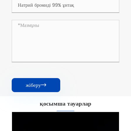
жіберу

қосымша тауарлар