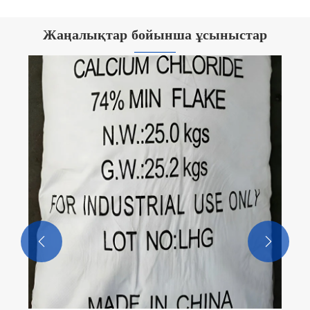
Жаңалықтар бойынша ұсыныстар
Неліктен кальций хлориді ұнтағы
өнеркәсіптік және күнделікті қолдану үшін
маңызды?
Қосымша көру >>

