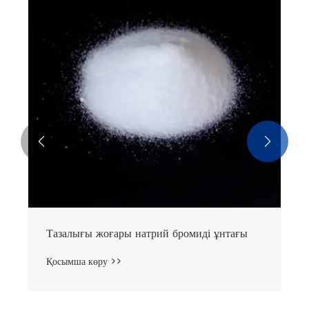


Өнеркәсіпке арналған натрий бромиді
ұнтағы
Қосымша көру >>