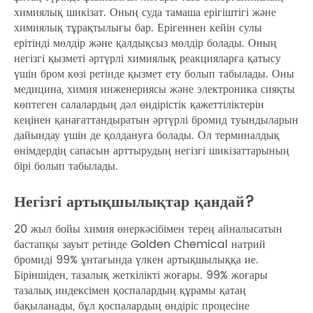
химиялық шикізат. Оның суда тамаша ерігіштігі және
химиялық тұрақтылығы бар. Ерігеннен кейін сулы
ерітінді мөлдір және қалдықсыз мөлдір болады. Оның
негізгі қызметі әртүрлі химиялық реакцияларға қатысу
үшін бром көзі ретінде қызмет ету болып табылады. Оны
медицина, химия инженериясы және электроника сияқты
көптеген салалардың дәл өндірістік қажеттіліктерін
кеңінен қанағаттандыратын әртүрлі бромид туындыларын
дайындау үшін де қолдануға болады. Ол терминалдық
өнімдердің сапасын арттырудың негізгі шикізаттарының
бірі болып табылады.
Негізгі артықшылықтар қандай?
20 жыл бойы химия өнеркәсібімен терең айналысатын
бастапқы зауыт ретінде Golden Chemical натрий
бромиді 99% ұнтағында үлкен артықшылыққа ие.
Біріншіден, тазалық жеткілікті жоғары. 99% жоғары
тазалық индексімен қоспалардың құрамы қатаң
бақыланады, бұл қоспалардың өндіріс процесіне