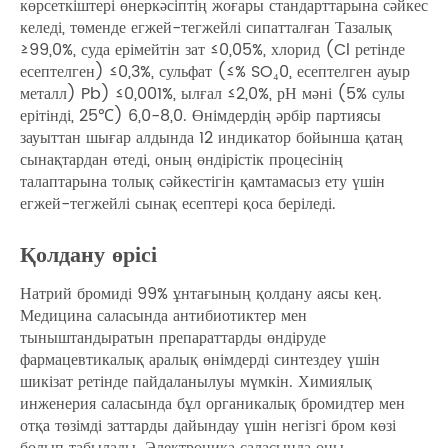
көрсеткіштері өнеркәсіптің жоғары стандарттарына сәйкес
келеді, төменде егжей-тегжейлі сипатталған Тазалық
≥99,0%, суда ерімейтін зат ≤0,05%, хлорид (Cl ретінде
есептелген) ≤0,3%, сульфат (≤% SO₄0, есептелген ауыр
металл) Pb) ≤0,001%, ылғал ≤2,0%, рН мәні (5% сулы
ерітінді, 25℃) 6,0-8,0. Өнімдердің әрбір партиясы
зауыттан шығар алдында 12 индикатор бойынша қатаң
сынақтардан өтеді, оның өндірістік процесінің
талаптарына толық сәйкестігін қамтамасыз ету үшін
егжей-тегжейлі сынақ есептері қоса беріледі.
Қолдану өрісі
Натрий бромиді 99% ұнтағының қолдану аясы кең.
Медицина саласында антибиотиктер мен
тыныштандыратын препараттарды өндіруде
фармацевтикалық аралық өнімдерді синтездеу үшін
шикізат ретінде пайдаланылуы мүмкін. Химиялық
инженерия саласында бұл органикалық бромидтер мен
отқа төзімді заттарды дайындау үшін негізгі бром көзі