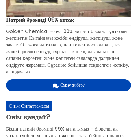
Натрий бромиді 99% ұнтақ
Golden Chemical - бұл 99% натрий бромиді ұнтағын
жеткізетін Қытайдағы кәсіби өндіруші, жеткізуші және
зауыт. Ол жоғары тазалық пен төмен қоспаларды, тез
және біркелкі ерітуді, тұрақты және қадағаланатын
сапаны көрсетеді және көптеген салаларда дәлдікпен
өндіруге жарамды. Сұраныс бойынша теңшелген жеткізу,
алаңдаусыз.
Сұрау жіберу
Өнім Сипаттамасы
Өнім қандай?
Біздің натрий бромиді 99% ұнтағымыз - біркелкі ақ
ұнтақ түрінде ұсынылған жоғары таза бейорганикалық