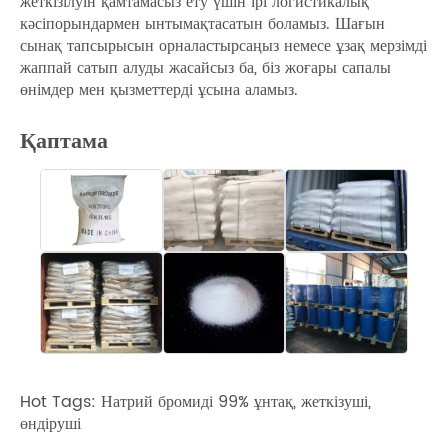
жеткізілуін қамтамасыз ету үшін ірі логистикалық
кәсіпорындармен ынтымақтасатын боламыз. Шағын
сынақ тапсырысын орналастырсаңыз немесе ұзақ мерзімді
жаппай сатып алуды жасайсыз ба, біз жоғары сапалы
өнімдер мен қызметтерді ұсына аламыз.
Қаптама
Hot Tags: Натрий бромиді 99% ұнтақ, жеткізуші,
өндіруші