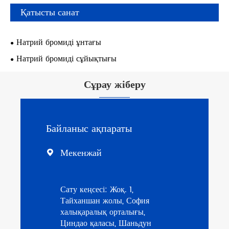
Қатысты санат
Натрий бромиді ұнтағы
Натрий бромиді сұйықтығы
Сұрау жіберу
Байланыс ақпараты
Мекенжай

Сату кеңсесі: Жоқ. 1,
Тайханшан жолы, София
халықаралық орталығы,
Циндао қаласы, Шаньдун